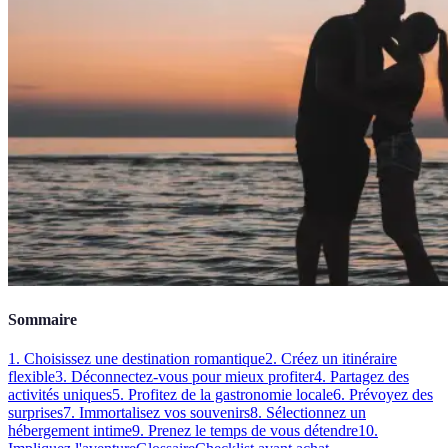
Sommaire
1. Choisissez une destination romantique
2. Créez un itinéraire
flexible
3. Déconnectez-vous pour mieux profiter
4. Partagez des
activités uniques
5. Profitez de la gastronomie locale
6. Prévoyez des
surprises
7. Immortalisez vos souvenirs
8. Sélectionnez un
hébergement intime
9. Prenez le temps de vous détendre
10.