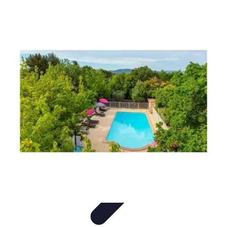
Vacances Inoubliables
Planification
Destinations Famille
Conseils
pratiques
Activités
Conseils et Astuces
Vacances Inoubliables