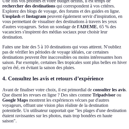
Une fois vos priorités et votre budget définis, il est temps de
rechercher des destinations
qui correspondent à vos critères.
Explorez des blogs de voyage, des forums et des guides en ligne.
Unsplash
et
Instagram
peuvent également servir d'inspiration, en
vous permettant de visualiser des destinations à travers les yeux
d'autres voyageurs. Selon un sondage de
l'ADEME
, 65 % des
vacanciers s'inspirent des médias sociaux pour choisir leur
destination.
Faites une liste des 5 à 10 destinations qui vous attirent. N'oubliez
pas de vérifier les périodes de voyage idéales, car certaines
destinations peuvent être inaccessibles ou moins intéressantes hors
saison. Par exemple, certaines îles tropicales sont plus belles en hiver
qu'en été, en évitant la saison des pluies.
4. Consultez les avis et retours d’expérience
Avant de finaliser votre choix, il est primordial de
consulter les avis
.
Que disent les revues en ligne ? Des sites comme
Tripadvisor
ou
Google Maps
montrent les expériences vécues par d'autres
voyageurs, offrant une vision plus réaliste de la destination
potentielle. Un utilisateur rapportait que "les plages d'une destination
étaient ravissantes sur les photos, mais trop bondées en haute
saison".