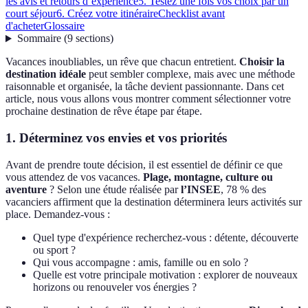
les avis et retours d’expérience
5. Testez une fois vos choix par un
court séjour
6. Créez votre itinéraire
Checklist avant
d'acheter
Glossaire
Sommaire
(
9
sections
)
Vacances inoubliables, un rêve que chacun entretient.
Choisir la
destination idéale
peut sembler complexe, mais avec une méthode
raisonnable et organisée, la tâche devient passionnante. Dans cet
article, nous vous allons vous montrer comment sélectionner votre
prochaine destination de rêve étape par étape.
1. Déterminez vos envies et vos priorités
Avant de prendre toute décision, il est essentiel de définir ce que
vous attendez de vos vacances.
Plage, montagne, culture ou
aventure
? Selon une étude réalisée par
l’INSEE
, 78 % des
vacanciers affirment que la destination déterminera leurs activités sur
place. Demandez-vous :
Quel type d'expérience recherchez-vous : détente, découverte
ou sport ?
Qui vous accompagne : amis, famille ou en solo ?
Quelle est votre principale motivation : explorer de nouveaux
horizons ou renouveler vos énergies ?