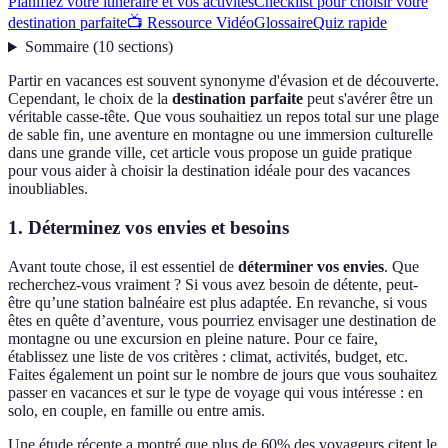
Planifiez votre itinéraire et vos activités
Checklist pour choisir votre
destination parfaite
📺 Ressource Vidéo
Glossaire
Quiz rapide
Sommaire
(
10
sections
)
Partir en vacances est souvent synonyme d'évasion et de découverte.
Cependant, le choix de la
destination parfaite
peut s'avérer être un
véritable casse-tête. Que vous souhaitiez un repos total sur une plage
de sable fin, une aventure en montagne ou une immersion culturelle
dans une grande ville, cet article vous propose un guide pratique
pour vous aider à choisir la destination idéale pour des vacances
inoubliables.
1. Déterminez vos envies et besoins
Avant toute chose, il est essentiel de
déterminer vos envies
. Que
recherchez-vous vraiment ? Si vous avez besoin de détente, peut-
être qu’une station balnéaire est plus adaptée. En revanche, si vous
êtes en quête d’aventure, vous pourriez envisager une destination de
montagne ou une excursion en pleine nature. Pour ce faire,
établissez une liste de vos critères : climat, activités, budget, etc.
Faites également un point sur le nombre de jours que vous souhaitez
passer en vacances et sur le type de voyage qui vous intéresse : en
solo, en couple, en famille ou entre amis.
Une étude récente a montré que plus de 60% des voyageurs citent le