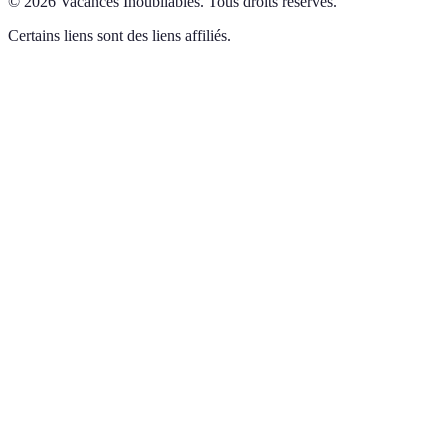
©
2026
Vacances Inoubliables
.
Tous droits réservés.
Certains liens sont des liens affiliés.