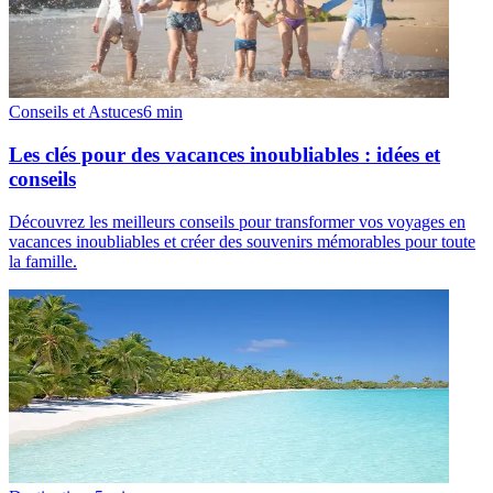
Conseils et Astuces
6
min
Les clés pour des vacances inoubliables : idées et
conseils
Découvrez les meilleurs conseils pour transformer vos voyages en
vacances inoubliables et créer des souvenirs mémorables pour toute
la famille.