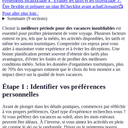
événements locaux
Étape 4 : Évaluer les tarifs et les offres
Étape 5 :
Être flexible et préparer un plan B
Checklist avant achat
Glossaire
📺
Pour aller plus loin :
Sommaire
(
9
sections
)
Choisir la
meilleure période pour des vacances inoubliables
est
essentiel pour profiter pleinement de votre voyage. Plusieurs facteurs
entrent en jeu, tels que la météo, les activités disponibles, les tarifs et
même les saisons touristiques. Comprendre ces enjeux peut vous
aider à maximiser votre expérience et à éviter les déceptions. Une
bonne planification permet souvent d'obtenir des tarifs plus
avantageux, d'éviter les foules et de profiter des meilleures
conditions météo. Selon les données d'organismes touristiques, plus
de 70% des voyageurs estiment que le choix du bon moment a un
impact direct sur la qualité de leurs vacances.
Étape 1 : Identifier vos préférences
personnelles
Avant de plonger dans les détails pratiques, commencez par réfléchir
à vos propres préférences. Quel type d'expérience recherchez-vous ?
Si vous préférez des vacances au soleil, alors les mois estivaux
peuvent être idéaux. À l’inverse, si vous aimez les activités en plein
air comme le ski ou la randonnée, l'hiver ou le printemps pourra