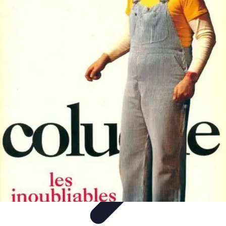
Vacances Inoubliables
Planification
Destinations Famille
Conseils
pratiques
Activités
Conseils et Astuces
Vacances Inoubliables