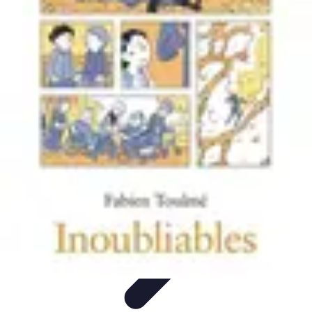
Vacances Inoubliables
Planification
Destinations Famille
Conseils
pratiques
Activités
Conseils et Astuces
Vacances Inoubliables