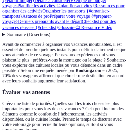
{#etablir-budget}
Détails à considérer
Exemple de budget
voyages
Planifier les activités {#planifier-activites}
Ressources pour
organiser des activités
Organiser les transports {#organiser-
transports}
Astuces de pro
Préparer votre voyage {#preparer-
voyage}
Derniers préparatifs avant le départ
Checklist pour des
vacances réussies {#checklist}
Glossaire
📺 Ressource Vidéo
Sommaire
(
16
sections
)
Avant de commencer à organiser vos vacances inoubliables, il est
essentiel de prendre quelques instants pour définir clairement ce que
vous attendez de ce voyage. Pensez aux expériences qui vous
plaisent le plus : préférez-vous la montagne ou la plage ? Souhaitez-
vous explorer des cultures locales ou vous détendre dans un cadre
paisible ? Selon une enquête menée par
Booking.com
en 2025,
70% des voyageurs affirment que choisir une destination en accord
avec leurs souhaits augmente leur satisfaction.
Évaluer vos attentes
Créez une liste de priorités. Quelles sont les trois choses les plus
importantes pour vous lors de ces vacances ? Cela peut inclure des
éléments comme le confort de l’hébergement, les activités
disponibles, ou la cuisine locale. Prenez le temps de discuter avec
votre entourage pour recueillir leurs opinions, surtout si vous
voyagez en groupe.