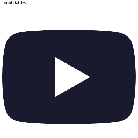
inoubliables
.