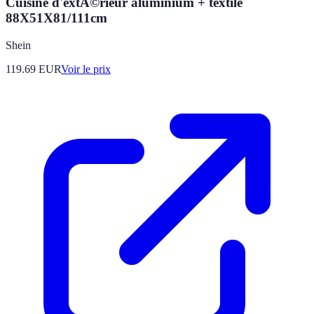
Cuisine d'extÃ©rieur aluminium + textile
88X51X81/111cm
Shein
119.69
EUR
Voir le prix