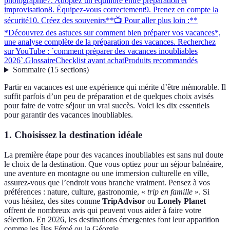
photographie
7. Adoptez un équilibre entre préparation et
improvisation
8. Équipez-vous correctement
9. Prenez en compte la
sécurité
10. Créez des souvenirs
**📺 Pour aller plus loin :**
*Découvrez des astuces sur comment bien préparer vos vacances*,
une analyse complète de la préparation des vacances. Recherchez
sur YouTube : `comment préparer des vacances inoubliables
2026`.
Glossaire
Checklist avant achat
Produits recommandés
Sommaire
(
15
sections
)
Partir en vacances est une expérience qui mérite d’être mémorable. Il
suffit parfois d’un peu de préparation et de quelques choix avisés
pour faire de votre séjour un vrai succès. Voici les dix essentiels
pour garantir des vacances inoubliables.
1. Choisissez la destination idéale
La première étape pour des vacances inoubliables est sans nul doute
le choix de la destination. Que vous optiez pour un séjour balnéaire,
une aventure en montagne ou une immersion culturelle en ville,
assurez-vous que l’endroit vous branche vraiment. Pensez à vos
préférences : nature, culture, gastronomie, «
trip en famille
». Si
vous hésitez, des sites comme
TripAdvisor
ou
Lonely Planet
offrent de nombreux avis qui peuvent vous aider à faire votre
sélection. En 2026, les destinations émergentes font leur apparition
comme les Îles Féroé ou la Géorgie.