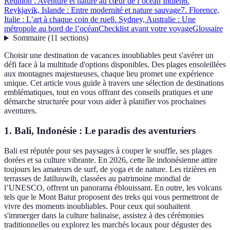
Réunion : Aventure et nature au cœur de l’océan Indien
6.
Reykjavik, Islande : Entre modernité et nature sauvage
7. Florence,
Italie : L’art à chaque coin de rue
8. Sydney, Australie : Une
métropole au bord de l’océan
Checklist avant votre voyage
Glossaire
Sommaire
(
11
sections
)
Choisir une destination de vacances inoubliables peut s'avérer un
défi face à la multitude d'options disponibles. Des plages ensoleillées
aux montagnes majestueuses, chaque lieu promet une expérience
unique. Cet article vous guide à travers une sélection de destinations
emblématiques, tout en vous offrant des conseils pratiques et une
démarche structurée pour vous aider à planifier vos prochaines
aventures.
1. Bali, Indonésie : Le paradis des aventuriers
Bali est réputée pour ses paysages à couper le souffle, ses plages
dorées et sa culture vibrante. En 2026, cette île indonésienne attire
toujours les amateurs de surf, de yoga et de nature. Les rizières en
terrasses de Jatiluuwih, classées au patrimoine mondial de
l’UNESCO, offrent un panorama éblouissant. En outre, les volcans
tels que le Mont Batur proposent des treks qui vous permettront de
vivre des moments inoubliables. Pour ceux qui souhaitent
s'immerger dans la culture balinaise, assistez à des cérémonies
traditionnelles ou explorez les marchés locaux pour déguster des