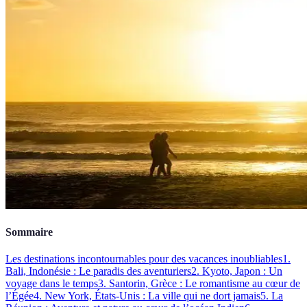
Sommaire
Les destinations incontournables pour des vacances inoubliables
1.
Bali, Indonésie : Le paradis des aventuriers
2. Kyoto, Japon : Un
voyage dans le temps
3. Santorin, Grèce : Le romantisme au cœur de
l’Égée
4. New York, États-Unis : La ville qui ne dort jamais
5. La