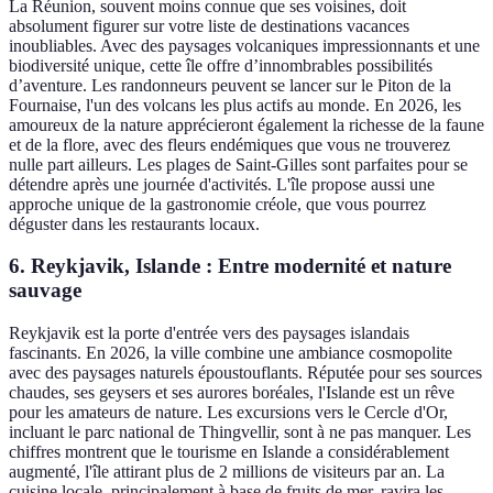
La Réunion, souvent moins connue que ses voisines, doit
absolument figurer sur votre liste de destinations vacances
inoubliables. Avec des paysages volcaniques impressionnants et une
biodiversité unique, cette île offre d’innombrables possibilités
d’aventure. Les randonneurs peuvent se lancer sur le Piton de la
Fournaise, l'un des volcans les plus actifs au monde. En 2026, les
amoureux de la nature apprécieront également la richesse de la faune
et de la flore, avec des fleurs endémiques que vous ne trouverez
nulle part ailleurs. Les plages de Saint-Gilles sont parfaites pour se
détendre après une journée d'activités. L'île propose aussi une
approche unique de la gastronomie créole, que vous pourrez
déguster dans les restaurants locaux.
6. Reykjavik, Islande : Entre modernité et nature
sauvage
Reykjavik est la porte d'entrée vers des paysages islandais
fascinants. En 2026, la ville combine une ambiance cosmopolite
avec des paysages naturels époustouflants. Réputée pour ses sources
chaudes, ses geysers et ses aurores boréales, l'Islande est un rêve
pour les amateurs de nature. Les excursions vers le Cercle d'Or,
incluant le parc national de Thingvellir, sont à ne pas manquer. Les
chiffres montrent que le tourisme en Islande a considérablement
augmenté, l'île attirant plus de 2 millions de visiteurs par an. La
cuisine locale, principalement à base de fruits de mer, ravira les