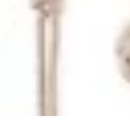
Vacances Inoubliables
Planification
Destinations Famille
Conseils pratiques
Activités
Conseils 
Vacances Inoubliables