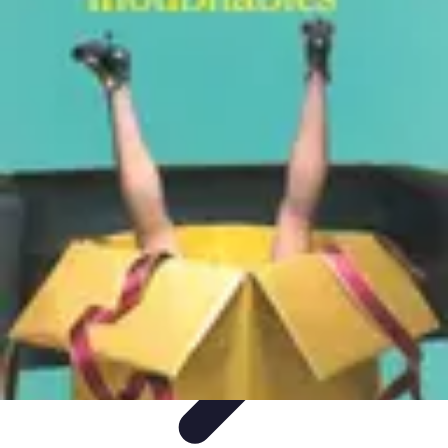
Vacances Inoubliables
Planification
Destinations Famille
Conseils
pratiques
Activités
Conseils et Astuces
Vacances Inoubliables