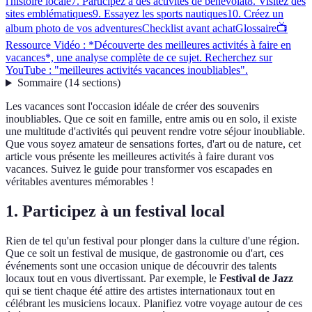
l'histoire locale
7. Participez à des activités de bénévolat
8. Visitez des
sites emblématiques
9. Essayez les sports nautiques
10. Créez un
album photo de vos adventures
Checklist avant achat
Glossaire
📺
Ressource Vidéo : *Découverte des meilleures activités à faire en
vacances*, une analyse complète de ce sujet. Recherchez sur
YouTube : "meilleures activités vacances inoubliables".
Sommaire
(
14
sections
)
Les vacances sont l'occasion idéale de créer des souvenirs
inoubliables. Que ce soit en famille, entre amis ou en solo, il existe
une multitude d'activités qui peuvent rendre votre séjour inoubliable.
Que vous soyez amateur de sensations fortes, d'art ou de nature, cet
article vous présente les meilleures activités à faire durant vos
vacances. Suivez le guide pour transformer vos escapades en
véritables aventures mémorables !
1. Participez à un festival local
Rien de tel qu'un festival pour plonger dans la culture d'une région.
Que ce soit un festival de musique, de gastronomie ou d'art, ces
événements sont une occasion unique de découvrir des talents
locaux tout en vous divertissant. Par exemple, le
Festival de Jazz
qui se tient chaque été attire des artistes internationaux tout en
célébrant les musiciens locaux. Planifiez votre voyage autour de ces