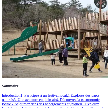
Sommaire
Introduction
1. Participez à un festival local
2. Explorez des parcs
naturels
3. Une aventure en plein air
4. Découvrez la gastronomie
locale
5. Séjournez dans des hébergements atypiques
6. Explorez