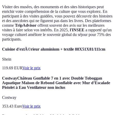
Visiter des musées, des monuments et des sites historiques peut
enrichir votre compréhension de la culture que vous explorez. En
participant à des visites guidées, vous pouvez découvrir des histoires
et des anecdotes qui ne figurent pas dans les livres. Des plateformes
comme
TripAdvisor
offrent souvent des avis sur les meilleures
visites à faire selon vos intérêts. En 2025,
l'INSEE
a rapporté qu'un
voyage culturel améliore le souvenir global du séjour pour 75% des
participants.
Cuisine d'extÃ©rieur aluminium + textile 88X51X81/111cm
Shein
119.69
EUR
Voir le prix
CostwayChâteau Gonflable 7 en 1 avec Double Toboggan
Aquatique Maison de Rebond Gonflable avec Mur d’Escalade
Pistolet à Eau Ventilateur non inclus
Costway
353.43
Euro
Voir le prix