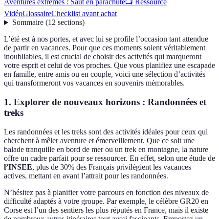
Aventures extrêmes : Saut en parachute
📺 Ressource
Vidéo
Glossaire
Checklist avant achat
Sommaire
(
12
sections
)
L’été est à nos portes, et avec lui se profile l’occasion tant attendue
de partir en vacances. Pour que ces moments soient véritablement
inoubliables, il est crucial de choisir des activités qui marqueront
votre esprit et celui de vos proches. Que vous planifiez une escapade
en famille, entre amis ou en couple, voici une sélection d’activités
qui transformeront vos vacances en souvenirs mémorables.
1. Explorer de nouveaux horizons : Randonnées et
treks
Les randonnées et les treks sont des activités idéales pour ceux qui
cherchent à mêler aventure et émerveillement. Que ce soit une
balade tranquille en bord de mer ou un trek en montagne, la nature
offre un cadre parfait pour se ressourcer. En effet, selon une étude de
l’INSEE
, plus de 30% des Français privilégient les vacances
actives, mettant en avant l’attrait pour les randonnées.
N’hésitez pas à planifier votre parcours en fonction des niveaux de
difficulté adaptés à votre groupe. Par exemple, le célèbre GR20 en
Corse est l’un des sentiers les plus réputés en France, mais il existe
de nombreux autres itinéraires tout aussi fascinants. Emportez un