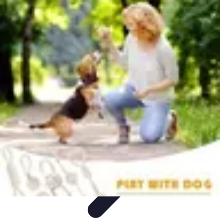
Vacances Inoubliables
Planification
Destinations Famille
Conseils
pratiques
Activités
Conseils et Astuces
Vacances Inoubliables