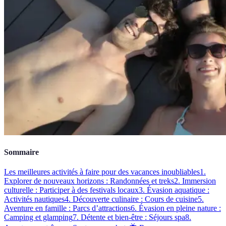
Sommaire
Les meilleures activités à faire pour des vacances inoubliables
1.
Explorer de nouveaux horizons : Randonnées et treks
2. Immersion
culturelle : Participer à des festivals locaux
3. Évasion aquatique :
Activités nautiques
4. Découverte culinaire : Cours de cuisine
5.
Aventure en famille : Parcs d’attractions
6. Évasion en pleine nature :
Camping et glamping
7. Détente et bien-être : Séjours spa
8.