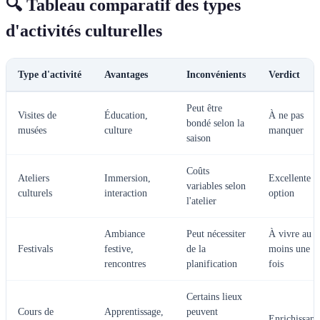
🔍 Tableau comparatif des types
d'activités culturelles
Type d'activité
Avantages
Inconvénients
Verdict
Peut être
Visites de
Éducation,
À ne pas
bondé selon la
musées
culture
manquer
saison
Coûts
Ateliers
Immersion,
Excellente
variables selon
culturels
interaction
option
l'atelier
Ambiance
Peut nécessiter
À vivre au
Festivals
festive,
de la
moins une
rencontres
planification
fois
Certains lieux
Cours de
Apprentissage,
peuvent
Enrichissant