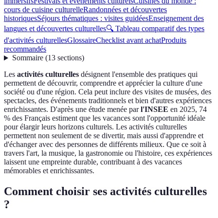
immersifs
Festivals et événements culturels
Cuisines du monde :
cours de cuisine culturelle
Randonnées et découvertes
historiques
Séjours thématiques : visites guidées
Enseignement des
langues et découvertes culturelles
🔍 Tableau comparatif des types
d'activités culturelles
Glossaire
Checklist avant achat
Produits
recommandés
Sommaire
(
13
sections
)
Les
activités culturelles
désignent l'ensemble des pratiques qui
permettent de découvrir, comprendre et apprécier la culture d'une
société ou d'une région. Cela peut inclure des visites de musées, des
spectacles, des événements traditionnels et bien d'autres expériences
enrichissantes. D'après une étude menée par
l'INSEE
en 2025, 74
% des Français estiment que les vacances sont l'opportunité idéale
pour élargir leurs horizons culturels. Les activités culturelles
permettent non seulement de se divertir, mais aussi d'apprendre et
d'échanger avec des personnes de différents milieux. Que ce soit à
travers l'art, la musique, la gastronomie ou l'histoire, ces expériences
laissent une empreinte durable, contribuant à des vacances
mémorables et enrichissantes.
Comment choisir ses activités culturelles
?