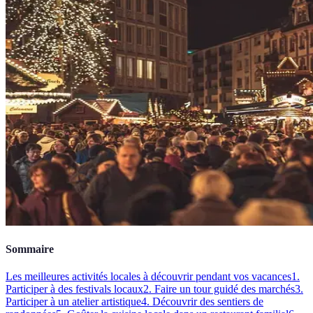
Sommaire
Les meilleures activités locales à découvrir pendant vos vacances
1.
Participer à des festivals locaux
2. Faire un tour guidé des marchés
3.
Participer à un atelier artistique
4. Découvrir des sentiers de