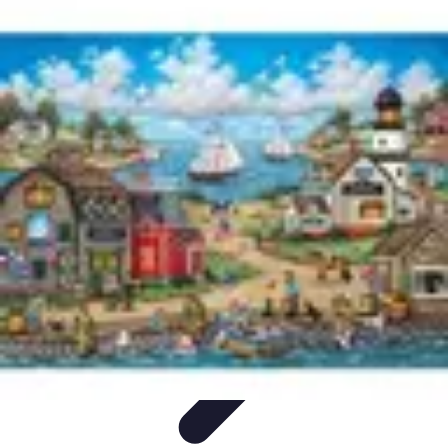
Vacances Inoubliables
Planification
Destinations Famille
Conseils
pratiques
Activités
Conseils et Astuces
Vacances Inoubliables