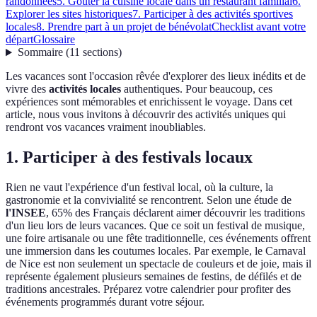
randonnées
5. Goûter la cuisine locale dans un restaurant familial
6.
Explorer les sites historiques
7. Participer à des activités sportives
locales
8. Prendre part à un projet de bénévolat
Checklist avant votre
départ
Glossaire
Sommaire
(
11
sections
)
Les vacances sont l'occasion rêvée d'explorer des lieux inédits et de
vivre des
activités locales
authentiques. Pour beaucoup, ces
expériences sont mémorables et enrichissent le voyage. Dans cet
article, nous vous invitons à découvrir des activités uniques qui
rendront vos vacances vraiment inoubliables.
1. Participer à des festivals locaux
Rien ne vaut l'expérience d'un festival local, où la culture, la
gastronomie et la convivialité se rencontrent. Selon une étude de
l'INSEE
, 65% des Français déclarent aimer découvrir les traditions
d'un lieu lors de leurs vacances. Que ce soit un festival de musique,
une foire artisanale ou une fête traditionnelle, ces événements offrent
une immersion dans les coutumes locales. Par exemple, le Carnaval
de Nice est non seulement un spectacle de couleurs et de joie, mais il
représente également plusieurs semaines de festins, de défilés et de
traditions ancestrales. Préparez votre calendrier pour profiter des
événements programmés durant votre séjour.