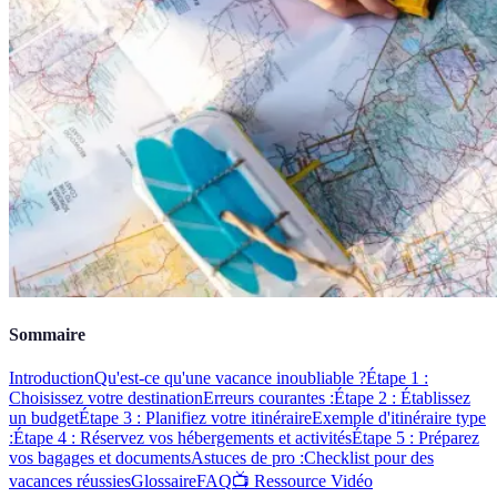
Sommaire
Introduction
Qu'est-ce qu'une vacance inoubliable ?
Étape 1 :
Choisissez votre destination
Erreurs courantes :
Étape 2 : Établissez
un budget
Étape 3 : Planifiez votre itinéraire
Exemple d'itinéraire type
:
Étape 4 : Réservez vos hébergements et activités
Étape 5 : Préparez
vos bagages et documents
Astuces de pro :
Checklist pour des
vacances réussies
Glossaire
FAQ
📺 Ressource Vidéo