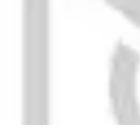
Vacances Inoubliables
Planification
Destinations Famille
Conseils pratiques
Activités
Conseils 
Vacances Inoubliables