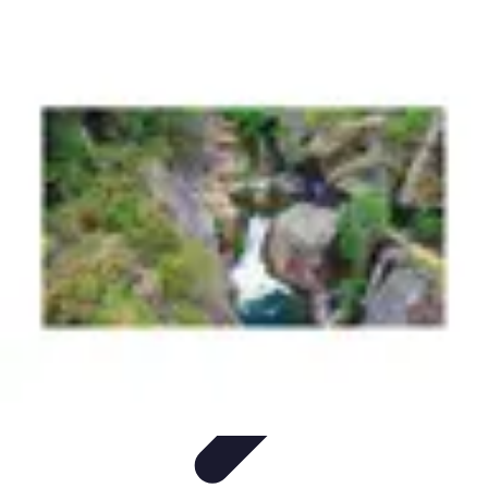
Vacances Inoubliables
Planification
Destinations Famille
Conseils
pratiques
Activités
Conseils de Voyage
Vacances Inoubliables