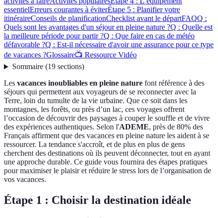
activités à faire
Activités populaires
Étape 4 : L’équipement
essentiel
Erreurs courantes à éviter
Étape 5 : Planifier votre
itinéraire
Conseils de planification
Checklist avant le départ
FAQ
Q :
Quels sont les avantages d'un séjour en pleine nature ?
Q : Quelle est
la meilleure période pour partir ?
Q : Que faire en cas de météo
défavorable ?
Q : Est-il nécessaire d'avoir une assurance pour ce type
de vacances ?
Glossaire
📺 Ressource Vidéo
Sommaire
(
19
sections
)
Les
vacances inoubliables en pleine nature
font référence à des
séjours qui permettent aux voyageurs de se reconnecter avec la
Terre, loin du tumulte de la vie urbaine. Que ce soit dans les
montagnes, les forêts, ou près d’un lac, ces voyages offrent
l’occasion de découvrir des paysages à couper le souffle et de vivre
des expériences authentiques. Selon l'
ADEME
, près de 80% des
Français affirment que des vacances en pleine nature les aident à se
ressourcer. La tendance s'accroît, et de plus en plus de gens
cherchent des destinations où ils peuvent déconnecter, tout en ayant
une approche durable. Ce guide vous fournira des étapes pratiques
pour maximiser le plaisir et réduire le stress lors de l’organisation de
vos vacances.
Étape 1 : Choisir la destination idéale