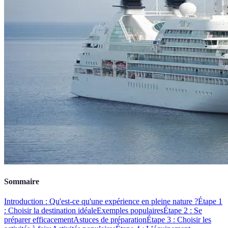
Sommaire
Introduction : Qu'est-ce qu'une expérience en pleine nature ?
Étape 1
: Choisir la destination idéale
Exemples populaires
Étape 2 : Se
préparer efficacement
Astuces de préparation
Étape 3 : Choisir les