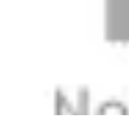
Vacances Inoubliables
Planification
Destinations Famille
Conseils pratiques
Activités
Conseils 
Vacances Inoubliables