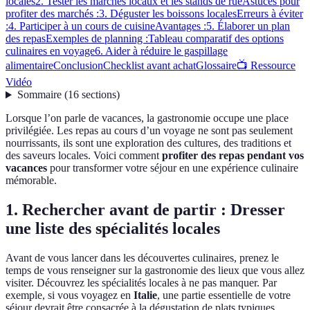
locales
2. Tester les marchés locaux et les stands de rue
Astuces pour
profiter des marchés :
3. Déguster les boissons locales
Erreurs à éviter
:
4. Participer à un cours de cuisine
Avantages :
5. Élaborer un plan
des repas
Exemples de planning :
Tableau comparatif des options
culinaires en voyage
6. Aider à réduire le gaspillage
alimentaire
Conclusion
Checklist avant achat
Glossaire
📺 Ressource
Vidéo
Sommaire
(
16
sections
)
Lorsque l’on parle de vacances, la gastronomie occupe une place
privilégiée. Les repas au cours d’un voyage ne sont pas seulement
nourrissants, ils sont une exploration des cultures, des traditions et
des saveurs locales. Voici comment
profiter des repas pendant vos
vacances
pour transformer votre séjour en une expérience culinaire
mémorable.
1. Rechercher avant de partir : Dresser
une liste des spécialités locales
Avant de vous lancer dans les découvertes culinaires, prenez le
temps de vous renseigner sur la gastronomie des lieux que vous allez
visiter. Découvrez les spécialités locales à ne pas manquer. Par
exemple, si vous voyagez en
Italie
, une partie essentielle de votre
séjour devrait être consacrée à la dégustation de plats typiques