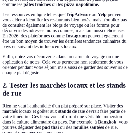
comme les
pâtes fraîches
ou les
pizza napolitaine
.
Les ressources en ligne telles que
TripAdvisor
ou
Yelp
peuvent
vous aider à identifier les restaurants bien notés, mais n'oubliez pas
de consulter également les blogs de voyage ou les forums pour
découvrir des adresses moins connues, mais tout aussi délicieuses.
En 2026, des plateformes comme
Instagram
peuvent également
être un bon moyen de trouver les dernières tendances culinaires du
pays en suivant des influenceurs locaux.
Enfin, notez vos découvertes dans un carnet de voyage ou une
application de notes. Cela vous permettra non seulement de vous
orienter pendant votre séjour, mais aussi de garder des souvenirs de
chaque plat dégusté.
2. Tester les marchés locaux et les stands
de rue
Rien ne vaut l'authenticité d'un plat préparé sur place. Visiter des
marchés locaux et goûter aux
stands de rue
devrait faire partie de
votre itinéraire. Ces lieux vous offriront une véritable immersion
dans la culture alimentaire du pays. Par exemple, à
Bangkok
, vous
pourrez déguster des
pad thaï
ou des
nouilles sautées
de rue,
souvent préparées sous vos yeux.