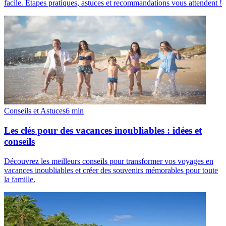
facile. Étapes pratiques, astuces et recommandations vous attendent !
Conseils et Astuces
6
min
Les clés pour des vacances inoubliables : idées et
conseils
Découvrez les meilleurs conseils pour transformer vos voyages en
vacances inoubliables et créer des souvenirs mémorables pour toute
la famille.