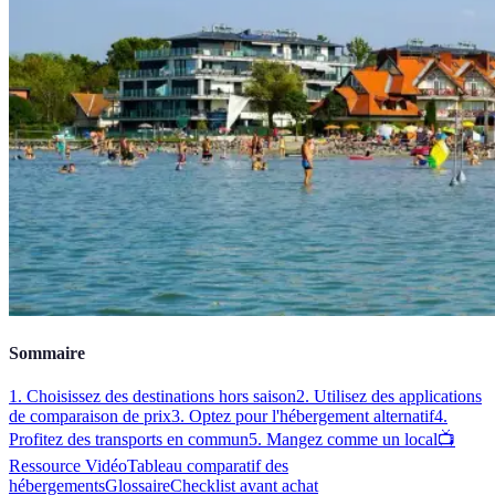
Sommaire
1. Choisissez des destinations hors saison
2. Utilisez des applications
de comparaison de prix
3. Optez pour l'hébergement alternatif
4.
Profitez des transports en commun
5. Mangez comme un local
📺
Ressource Vidéo
Tableau comparatif des
hébergements
Glossaire
Checklist avant achat