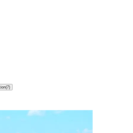
tion
(
7
)