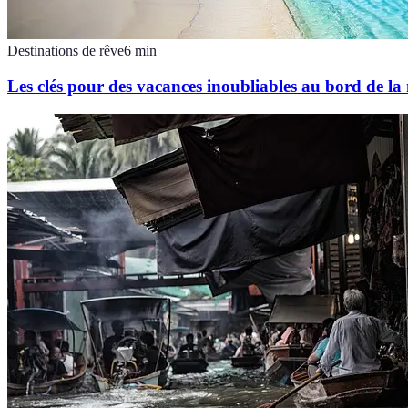
Destinations de rêve
6
min
Les clés pour des vacances inoubliables au bord de la