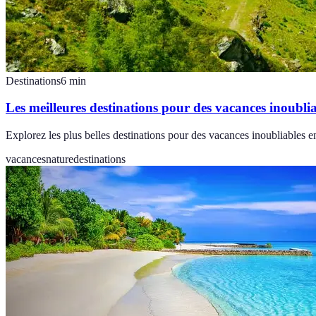
Destinations
6
min
Les meilleures destinations pour des vacances inoublia
Explorez les plus belles destinations pour des vacances inoubliables en
vacances
nature
destinations