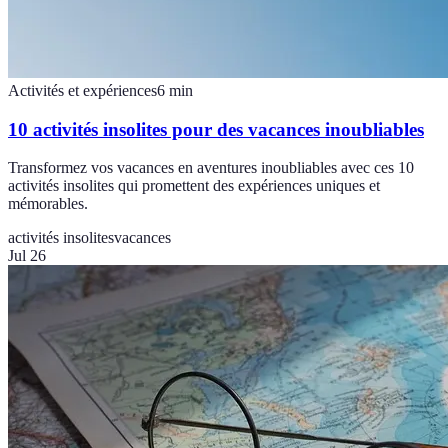
Activités et expériences
6
min
10 activités insolites pour des vacances inoubliables
Transformez vos vacances en aventures inoubliables avec ces 10
activités insolites qui promettent des expériences uniques et
mémorables.
activités insolites
vacances
Jul 26