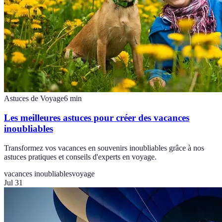
Astuces de Voyage
6
min
Les meilleures astuces pour créer des vacances
inoubliables
Transformez vos vacances en souvenirs inoubliables grâce à nos
astuces pratiques et conseils d'experts en voyage.
vacances inoubliables
voyage
Jul 31