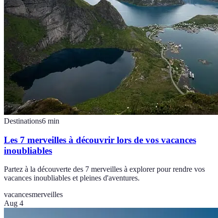
Destinations
6
min
Les 7 merveilles à découvrir lors de vos vacances
inoubliables
Partez à la découverte des 7 merveilles à explorer pour rendre vos
vacances inoubliables et pleines d'aventures.
vacances
merveilles
Aug 4