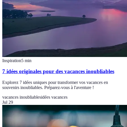
Inspiration
5
min
7 idées originales pour des vacances inoubliables
Explorez 7 idées uniques pour transformer vos vacances en
souvenirs inoubliables. Préparez-vous à l'aventure !
vacances inoubliables
idées vacances
Jul 29