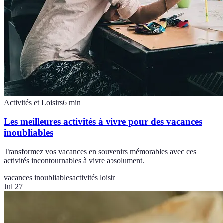
Activités et Loisirs
6
min
Les meilleures activités à vivre pour des vacances
inoubliables
Transformez vos vacances en souvenirs mémorables avec ces
activités incontournables à vivre absolument.
vacances inoubliables
activités loisir
Jul 27