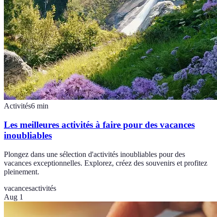
Activités
6
min
Les meilleures activités à faire pour des vacances
inoubliables
Plongez dans une sélection d'activités inoubliables pour des
vacances exceptionnelles. Explorez, créez des souvenirs et profitez
pleinement.
vacances
activités
Aug 1