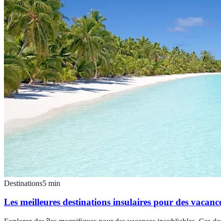
Destinations
5
min
Les meilleures destinations insulaires pour des vacanc