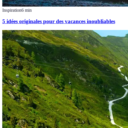
Inspiration
6
min
5 idées originales pour des vacances inoubliables