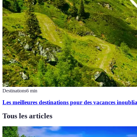
Destinations
6
min
Les meilleures destinations pour des vacances inoublia
Tous les articles