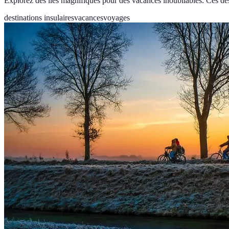
Explorez des îles magnifiques pour des vacances inoubliables. Ces de
destinations insulaires
vacances
voyages