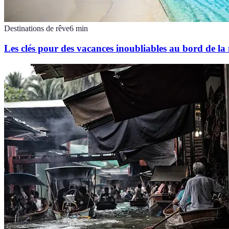
Destinations de rêve
6
min
Les clés pour des vacances inoubliables au bord de la