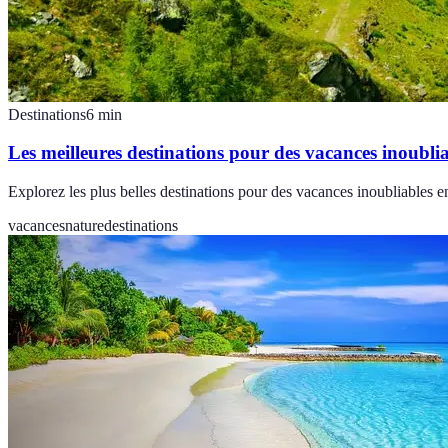
Destinations
6
min
Les meilleures destinations pour des vacances inoublia
Explorez les plus belles destinations pour des vacances inoubliables en
vacances
nature
destinations