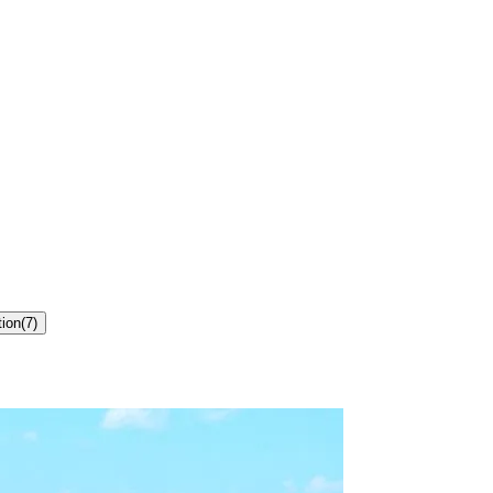
tion
(
7
)